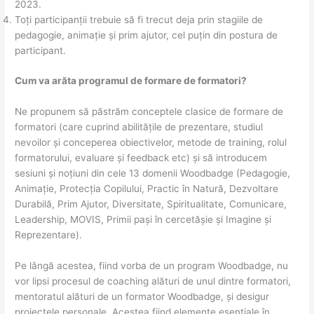
2023.
Toți participanții trebuie să fi trecut deja prin stagiile de
pedagogie, animație și prim ajutor, cel puțin din postura de
participant.
Cum va arăta programul de formare de formatori?
Ne propunem să păstrăm conceptele clasice de formare de
formatori (care cuprind abilitățile de prezentare, studiul
nevoilor și conceperea obiectivelor, metode de training, rolul
formatorului, evaluare și feedback etc) și să introducem
sesiuni și noțiuni din cele 13 domenii Woodbadge (Pedagogie,
Animație, Protecția Copilului, Practic în Natură, Dezvoltare
Durabilă, Prim Ajutor, Diversitate, Spiritualitate, Comunicare,
Leadership, MOVIS, Primii pași în cercetășie și Imagine și
Reprezentare).
Pe lângă acestea, fiind vorba de un program Woodbadge, nu
vor lipsi procesul de coaching alături de unul dintre formatori,
mentoratul alături de un formator Woodbadge, și desigur
proiectele personale. Acestea fiind elemente esențiale în