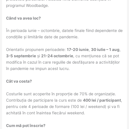
programul Woodbadge.
Când va avea loc?
În perioada iunie – octombrie, datele finale fiind dependente de
condițiile și limitările date de pandemie.
Orientativ propunem perioadele:
17-20 iunie
,
30 iulie – 1 aug
,
3-5 septembrie
și
21-24 octombrie
, cu mențiunea că se pot
modifica în cazul în care regulile de desfășurare a activităților
în pandemie ne impun acest lucru.
Cât va costa?
Costurile sunt acoperite în proporție de 70% de organizație.
Contribuția de participare la curs este de
400 lei / participant
,
pentru cele 4 perioade de formare (100 lei / weekend) și va fi
achitată în cont înaintea fiecărui weekend.
Cum mă pot înscrie?