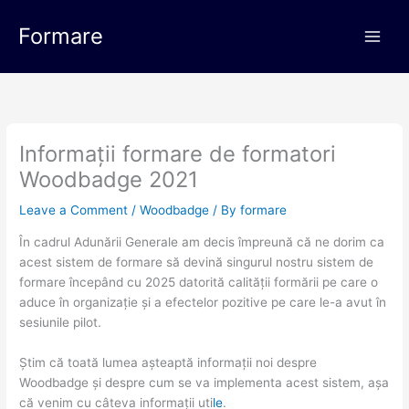
Skip
Main
to
Formare
Men
content
Informații formare de formatori
Woodbadge 2021
Leave a Comment
/
Woodbadge
/ By
formare
În cadrul Adunării Generale am decis împreună că ne dorim ca
acest sistem de formare să devină singurul nostru sistem de
formare începând cu 2025 datorită calității formării pe care o
aduce în organizație și a efectelor pozitive pe care le-a avut în
sesiunile pilot.
Știm că toată lumea așteaptă informații noi despre
Woodbadge și despre cum se va implementa acest sistem, așa
că venim cu câteva informații uti
le
.