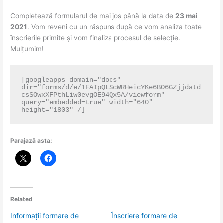
Completează formularul de mai jos până la data de
23 mai
2021
. Vom reveni cu un răspuns după ce vom analiza toate
înscrierile primite și vom finaliza procesul de selecție.
Mulțumim!
[googleapps domain="docs" 
dir="forms/d/e/1FAIpQLScWRHeicYKe6BO6GZjjdatd
csSOwxXFPthLiw0evgOE94Qx5A/viewform" 
query="embedded=true" width="640" 
height="1803" /]
Parajază asta:
Related
Informații formare de
Înscriere formare de