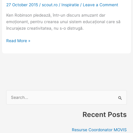
27 October 2015
/
scout.ro
/
Inspiratie
/
Leave a Comment
creativitatea
Ken Robinson pledează, într-un discurs amuzant dar
emoționant, pentru crearea unui sistem educațional care să
încurajeze creativitatea, nu s-o distrugă.
Read More »
S
e
Recent Posts
a
r
Resurse Coordonator MOVIS
c