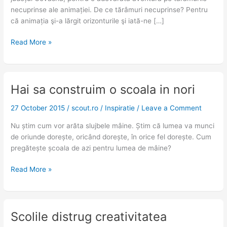
necuprinse ale animației. De ce tărâmuri necuprinse? Pentru
că animația şi-a lărgit orizonturile şi iată-ne […]
Read More »
Hai sa construim o scoala in nori
Hai
sa
27 October 2015
/
scout.ro
/
Inspiratie
/
Leave a Comment
construim
o
Nu știm cum vor arăta slujbele mâine. Știm că lumea va munci
scoala
de oriunde dorește, oricând dorește, în orice fel dorește. Cum
in
pregătește școala de azi pentru lumea de mâine?
nori
Read More »
Scolile distrug creativitatea
Scolile
distrug