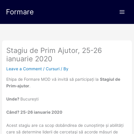
Skip
Main
to
Formare
Men
content
Stagiu de Prim Ajutor, 25-26
ianuarie 2020
Leave a Comment
/
Cursuri
/ By
Ehipa de Formare MOD vă invită să participați la
Stagiul de
Prim-ajutor
.
Unde?
București
Când? 25-26 ianuarie 2020
Acest stagiu are ca scop dobândirea de cunoștințe și abilități
care să determine liderii de cercetaşi să acorde măsuri de