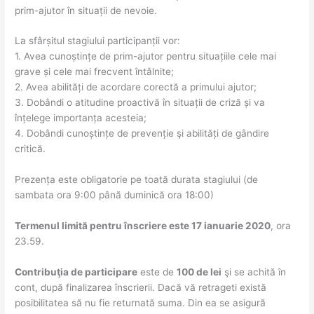
prim-ajutor în situații de nevoie.
La sfârșitul stagiului participanții vor:
1. Avea cunoștințe de prim-ajutor pentru situațiile cele mai
grave și cele mai frecvent întâlnite;
2. Avea abilități de acordare corectă a primului ajutor;
3. Dobândi o atitudine proactivă în situații de criză și va
înțelege importanța acesteia;
4. Dobândi cunoștințe de prevenție şi abilități de gândire
critică.
Prezența este obligatorie pe toată durata stagiului (de
sambata ora 9:00 până duminică ora 18:00)
Termenul limită pentru înscriere este 17 ianuarie 2020
, ora
23.59.
Contribuţia de participare
este de
100 de lei
şi se achită în
cont, după finalizarea înscrierii. Dacă vă retrageti există
posibilitatea să nu fie returnată suma. Din ea se asigură