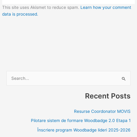
This site uses Akismet to reduce spam.
Learn how your comment
data is processed.
S
e
Recent Posts
a
r
Resurse Coordonator MOVIS
c
Pilotare sistem de formare Woodbadge 2.0 Etapa 1
h
f
Înscriere program Woodbadge lideri 2025-2026