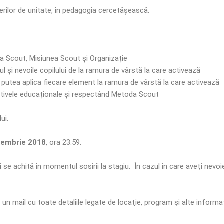
rilor de unitate, în pedagogia cercetășească.
a Scout, Misiunea Scout și Organizație
 și nevoile copilului de la ramura de vârstă la care activează
putea aplica fiecare element la ramura de vârstă la care activează
iectivele educaționale și respectând Metoda Scout
ui.
oiembrie 2018
, ora 23.59.
i se achită în momentul sosirii la stagiu. În cazul în care aveţi nevoi
 un mail cu toate detaliile legate de locaţie, program şi alte informaţ