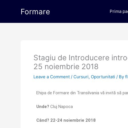
Skip
Formare
to
Prima pa
content
Stagiu de Introducere intr
25 noiembrie 2018
Leave a Comment
/
Cursuri
,
Oportunitati
/ By
f
Ehipa de Formare din Transilvania vă invită să par
Unde?
Cluj Napoca
Când? 22-24
noiembrie 2018