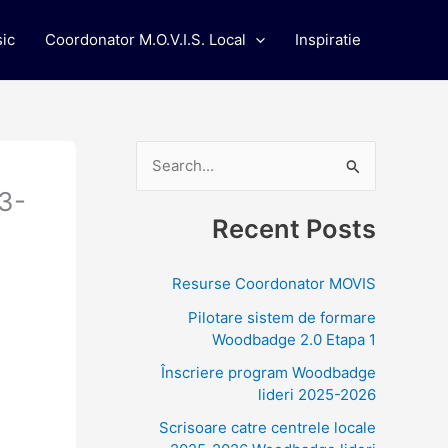
ic
Coordonator M.O.V.I.S. Local
Inspiratie
S
23-
e
Recent Posts
a
r
Resurse Coordonator MOVIS
c
Pilotare sistem de formare
h
Woodbadge 2.0 Etapa 1
f
Înscriere program Woodbadge
o
lideri 2025-2026
r
Scrisoare catre centrele locale
: