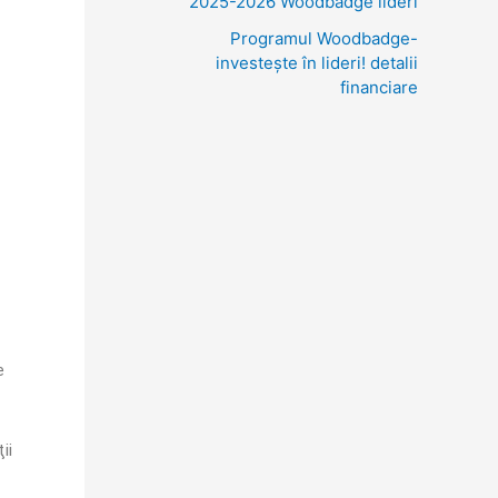
2025-2026 Woodbadge lideri
Programul Woodbadge-
investește în lideri! detalii
financiare
e
ii