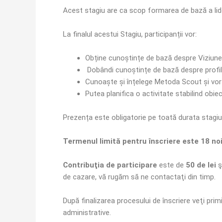
Acest stagiu are ca scop formarea de bază a lide
La finalul acestui Stagiu, participanții vor:
Obține cunoștințe de bază despre Viziune
Dobândi cunoștințe de bază despre profilul
Cunoaște și înțelege Metoda Scout și vor 
Putea planifica o activitate stabilind ob
Prezența este obligatorie pe toată durata stagiul
Termenul limită
pentru înscriere este 18 n
Contribuţia de participare
este de
50 de lei
ş
de cazare, vă rugăm să ne contactaţi din timp.
După finalizarea procesului de înscriere veţi primi
administrative.