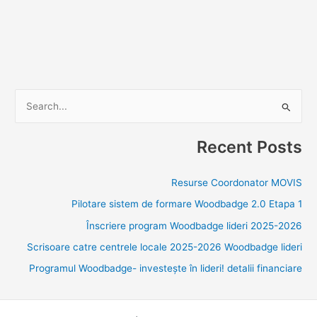
S
e
Recent Posts
a
r
Resurse Coordonator MOVIS
c
Pilotare sistem de formare Woodbadge 2.0 Etapa 1
h
f
Înscriere program Woodbadge lideri 2025-2026
o
Scrisoare catre centrele locale 2025-2026 Woodbadge lideri
r
Programul Woodbadge- investește în lideri! detalii financiare
: