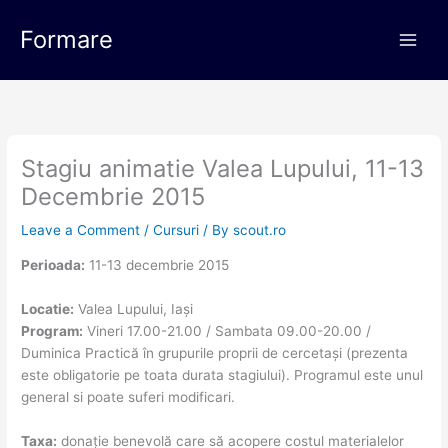
Skip
Main
to
Formare
Men
content
Stagiu animatie Valea Lupului, 11-13
Decembrie 2015
Leave a Comment
/
Cursuri
/ By
scout.ro
Perioada:
11-13 decembrie 2015
Locatie:
Valea Lupului, Iași
Program:
Vineri 17.00-21.00 / Sambata 09.00-20.00 /
Duminica Practică în grupurile proprii de cercetași (prezenta
este obligatorie pe toata durata stagiului). Programul este unul
general si poate suferi modificari.
Taxa:
donație benevolă care să acopere costul materialelor