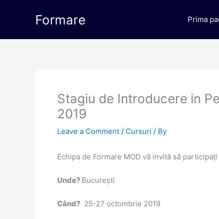
Skip
Formare
to
Prima pa
content
Stagiu de Introducere in P
2019
Leave a Comment
/
Cursuri
/ By
Echipa de Formare MOD vă invită să participați
Unde?
București
Când?
25-27 octombrie 2019