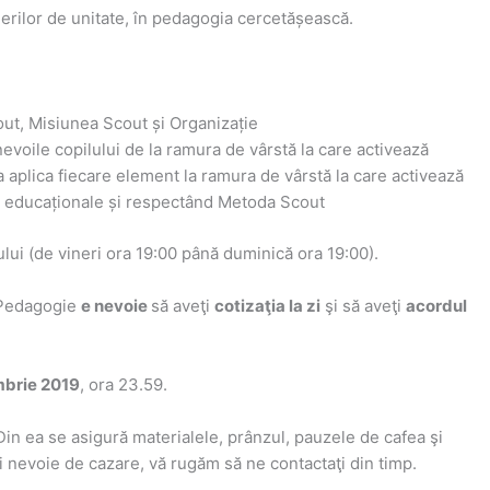
erilor de unitate, în pedagogia cercetășească.
ut, Misiunea Scout și Organizație
evoile copilului de la ramura de vârstă la care activează
 aplica fiecare element la ramura de vârstă la care activează
ele educaționale și respectând Metoda Scout
ului (de vineri ora 19:00 până duminică ora 19:00).
n Pedagogie
e nevoie
să aveţi
cotizaţia la zi
şi să aveţi
acordul
mbrie 2019
, ora 23.59.
 Din ea se asigură materialele, prânzul, pauzele de cafea şi
eţi nevoie de cazare, vă rugăm să ne contactaţi din timp.