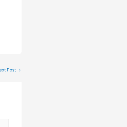
ext Post
→