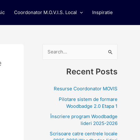
ic
Coordonator M.O.V.I.S. Local
Inspiratie
S
e
e
Recent Posts
a
r
Resurse Coordonator MOVIS
c
Pilotare sistem de formare
h
Woodbadge 2.0 Etapa 1
f
Înscriere program Woodbadge
o
lideri 2025-2026
r
Scrisoare catre centrele locale
: