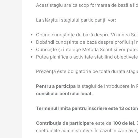
Acest stagiu are ca scop formarea de bază a lid
La sfârșitul stagiului participanții vor:
Obține cunoștințe de bază despre Viziunea Sco
Dobândi cunoștințe de bază despre profilul și n
Cunoaște și înțelege Metoda Scout și vor putea
Putea planifica o activitate stabilind obiectiv
Prezența este obligatorie pe toată durata stagi
Pentru a participa
la stagiul de Introducere î
consiliului centrului local
.
Termenul limită pentru înscriere este 13 octo
Contribuţia de participare
este de
100 de lei
.
cheltuielile administrative. În cazul în care av