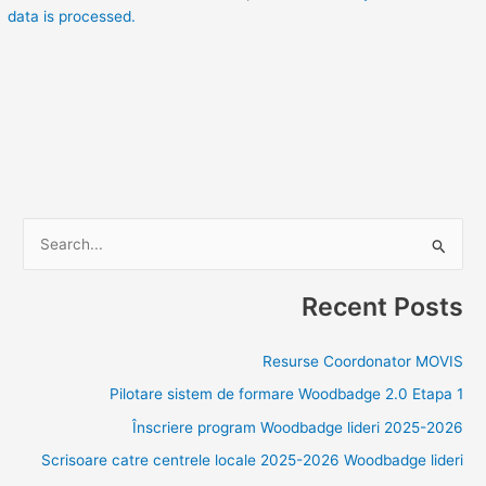
data is processed.
S
e
Recent Posts
a
r
Resurse Coordonator MOVIS
c
Pilotare sistem de formare Woodbadge 2.0 Etapa 1
h
f
Înscriere program Woodbadge lideri 2025-2026
o
Scrisoare catre centrele locale 2025-2026 Woodbadge lideri
r