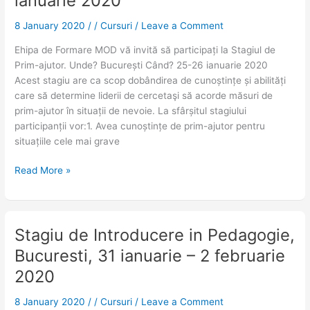
ianuarie 2020
Prim
Ajutor,
8 January 2020
/
/
Cursuri
/
Leave a Comment
25-
Ehipa de Formare MOD vă invită să participați la Stagiul de
26
Prim-ajutor. Unde? București Când? 25-26 ianuarie 2020
ianuarie
Acest stagiu are ca scop dobândirea de cunoștințe și abilități
2020
care să determine liderii de cercetaşi să acorde măsuri de
prim-ajutor în situații de nevoie. La sfârșitul stagiului
participanții vor:1. Avea cunoștințe de prim-ajutor pentru
situațiile cele mai grave
Read More »
Stagiu de Introducere in Pedagogie,
Stagiu
de
Bucuresti, 31 ianuarie – 2 februarie
Introducere
2020
in
Pedagogie,
8 January 2020
/
/
Cursuri
/
Leave a Comment
Bucuresti,