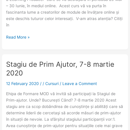
– 30 Iunie, în mediul online. Acest curs vă va purta în
fascinanta lume a creatorilor de module de învățare online și
este deschis tuturor celor interesați. V-am atras atenția? Citiți
în
Read More »
Stagiu de Prim Ajutor, 7-8 martie
Stagiu
de
2020
Prim
Ajutor,
12 February 2020
/
/
Cursuri
/
Leave a Comment
7-
Ehipa de Formare MOD vă invită să participați la Stagiul de
8
Prim-ajutor. Unde? București Când? 7-8 martie 2020 Acest
martie
stagiu are ca scop dobândirea de cunoștințe și abilități care să
2020
determine liderii de cercetaşi să acorde măsuri de prim-ajutor
în situații de nevoie. La sfârșitul stagiului participanții vor:1.
Avea cunoștințe de prim-ajutor pentru situațiile cele mai grave