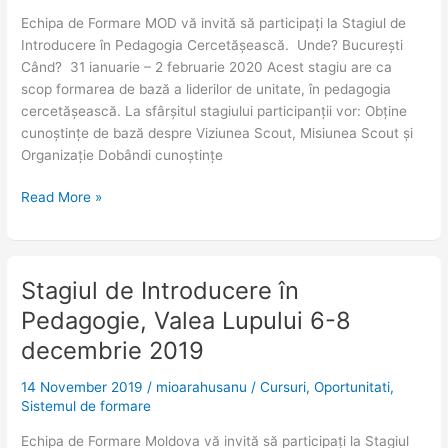
31
Echipa de Formare MOD vă invită să participați la Stagiul de
ianuarie
Introducere în Pedagogia Cercetășească. Unde? București
–
Când? 31 ianuarie – 2 februarie 2020 Acest stagiu are ca
2
scop formarea de bază a liderilor de unitate, în pedagogia
februarie
cercetășească. La sfârșitul stagiului participanții vor: Obține
2020
cunoștințe de bază despre Viziunea Scout, Misiunea Scout și
Organizație Dobândi cunoștințe
Read More »
Stagiul de Introducere în
Stagiul
de
Pedagogie, Valea Lupului 6-8
Introducere
decembrie 2019
în
Pedagogie,
14 November 2019
/
mioarahusanu
/
Cursuri
,
Oportunitati
,
Valea
Sistemul de formare
Lupului
6-
Echipa de Formare Moldova vă invită să participați la Stagiul