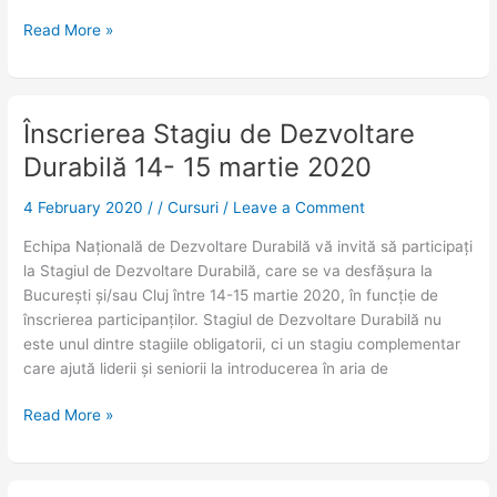
Read More »
Înscrierea Stagiu de Dezvoltare
Înscrierea
Stagiu
Durabilă 14- 15 martie 2020
de
Dezvoltare
4 February 2020
/
/
Cursuri
/
Leave a Comment
Durabilă
Echipa Națională de Dezvoltare Durabilă vă invită să participați
14-
la Stagiul de Dezvoltare Durabilă, care se va desfășura la
15
București și/sau Cluj între 14-15 martie 2020, în funcție de
martie
înscrierea participanților. Stagiul de Dezvoltare Durabilă nu
2020
este unul dintre stagiile obligatorii, ci un stagiu complementar
care ajută liderii și seniorii la introducerea în aria de
Read More »