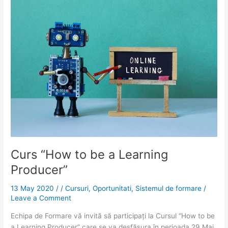
Curs
“How
to
be
a
Learning
Producer​
”
Curs “How to be a Learning
Producer​”
13 May 2020
/
/
Cursuri
,
Oportunitati
,
Sistemul de formare
/
Leave a Comment
Echipa de Formare vă invită să participați la Cursul “How to be
a Learning Producer” care se va desfășura în perioada 29 Mai