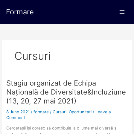
Skip
Main
to
Formare
Men
content
Cursuri
Stagiu organizat de Echipa
Stagiu
organizat
Națională de Diversitate&Incluziune
de
(13, 20, 27 mai 2021)
Echipa
Națională
8 June 2021
/
formare
/
Cursuri
,
Oportunitati
/
Leave a
de
Comment
Diversitate&Incluziune
(13,
Cercetașii își doresc să contribuie la o lume mai diversă și