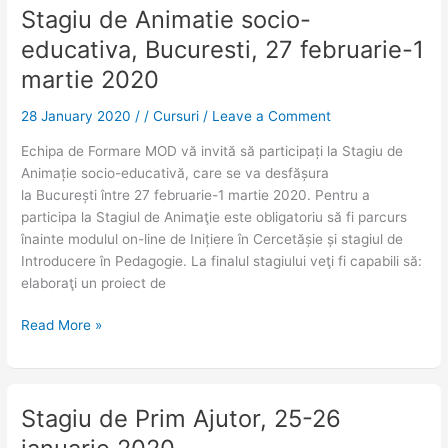
Stagiu de Animatie socio-
Stagiu
de
educativa, Bucuresti, 27 februarie-1
Animatie
martie 2020
socio-
educativa,
28 January 2020
/
/
Cursuri
/
Leave a Comment
Bucuresti,
27
Echipa de Formare MOD vă invită să participați la Stagiu de
februarie-
Animație socio-educativă, care se va desfășura
1
la București între 27 februarie-1 martie 2020. Pentru a
martie
participa la Stagiul de Animaţie este obligatoriu să fi parcurs
2020
înainte modulul on-line de Inițiere în Cercetășie și stagiul de
Introducere în Pedagogie. La finalul stagiului veţi fi capabili să:
elaboraţi un proiect de
Read More »
Stagiu de Prim Ajutor, 25-26
Stagiu
de