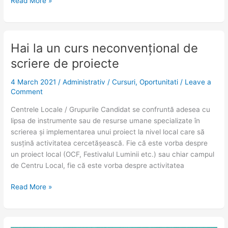
Read More »
Hai la un curs neconvențional de
Hai
la
scriere de proiecte
un
curs
4 March 2021
/
Administrativ
/
Cursuri
,
Oportunitati
/
Leave a
neconvențional
Comment
de
Centrele Locale / Grupurile Candidat se confruntă adesea cu
scriere
lipsa de instrumente sau de resurse umane specializate în
de
scrierea și implementarea unui proiect la nivel local care să
proiecte
susțină activitatea cercetășească. Fie că este vorba despre
un proiect local (OCF, Festivalul Luminii etc.) sau chiar campul
de Centru Local, fie că este vorba despre activitatea
Read More »