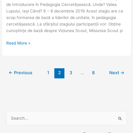
8
de Introducere în Pedagogia Cercetășească. Unde? Valea
decembrie
Lupului, Iași Când? 6 – 8 decembrie 2019 Acest stagiu are ca
2019
scop formarea de bază a liderilor de unitate, în pedagogia
cercetășească. La sfârșitul stagiului participanții vor: Obține
cunoștințe de bază despre Viziunea Scout, Misiunea Scout și
Read More »
←
Previous
1
2
3
…
8
Next
→
S
e