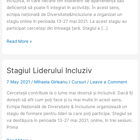
20,
incluzivă, în care fiecare om indiferent de apartenență sau
27
deficiență să poate fi integrat în activități. În acest sens,
mai
echipa națională de Diversitate&Incluziune a organizat un
2021)
stagiu online în perioada 13-27 mai 2021. La acest stagiu au
participat cercetași din întreaga țară. Stagiul a […]
Read More »
Stagiul Liderului Incluziv
Stagiul
Liderului
7 May 2021
/
Mihaela Girleanu
/
Cursuri
/
Leave a Comment
Incluziv
Cercetașii contribuie la o lume mai diversă și incluzivă. Dacă îți
dorești să afli cum poți face și tu mai multe în acest sens,
Echipa Națională de Diversitate & Incluziune organizează un
stagiu de formare pentru lideri la care poți participa. Stagiul se
va desfășura în perioada 13-27 mai 2021, online, în trei sesiuni.
Prima